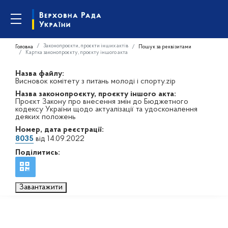
Законопроєкти, проєкти інших актів
Головна
Пошук за реквізитами
Картка законопроєкту, проєкту іншого акта
Назва файлу:
Висновок комітету з питань молоді і спорту.zip
Назва законопроєкту, проєкту іншого акта:
Проєкт Закону про внесення змін до Бюджетного
кодексу України щодо актуалізації та удосконалення
деяких положень
Номер, дата реєстрації:
8035
від 14.09.2022
Поділитись:
Завантажити