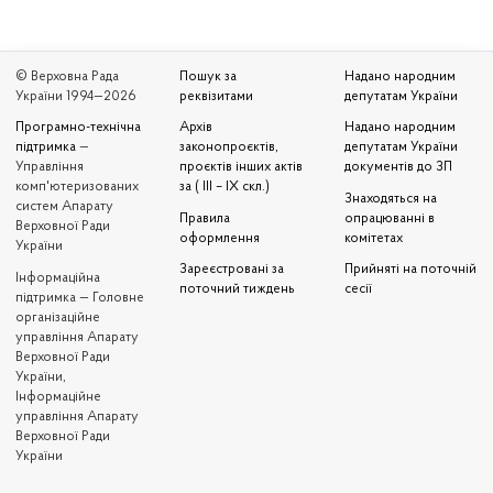
© Верховна Рада
Пошук за
Надано народним
України 1994—2026
реквізитами
депутатам України
Програмно-технічна
Архів
Надано народним
підтримка
—
законопроєктів,
депутатам України
Управління
проєктів інших актів
документів до ЗП
комп'ютеризованих
за ( III – IX скл.)
Знаходяться на
систем Апарату
Правила
опрацюванні в
Верховної Ради
оформлення
комітетах
України
Зареєстровані за
Прийняті на поточній
Iнформаційна
поточний тиждень
сесії
підтримка — Головне
організаційне
управління Апарату
Верховної Ради
України,
Інформаційне
управління Апарату
Верховної Ради
України