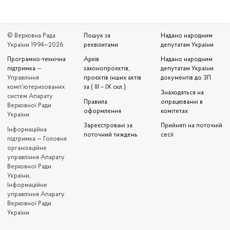
© Верховна Рада
Пошук за
Надано народним
України 1994—2026
реквізитами
депутатам України
Програмно-технічна
Архів
Надано народним
підтримка
—
законопроєктів,
депутатам України
Управління
проєктів інших актів
документів до ЗП
комп'ютеризованих
за ( III – IX скл.)
Знаходяться на
систем Апарату
Правила
опрацюванні в
Верховної Ради
оформлення
комітетах
України
Зареєстровані за
Прийняті на поточній
Iнформаційна
поточний тиждень
сесії
підтримка — Головне
організаційне
управління Апарату
Верховної Ради
України,
Інформаційне
управління Апарату
Верховної Ради
України