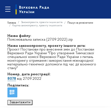
Законопроєкти, проєкти інших актів
Головна
Пошук за реквізитами
Картка законопроєкту, проєкту іншого акта
Назва файлу:
Пояснювальна записка (27.09.2022).zip
Назва законопроєкту, проєкту іншого акта:
Проєкт Постанови про внесення змін до Постанови
Верховної Ради України "Про утворення Тимчасової
спеціальної комісії Верховної Ради України з питань
моніторингу отримання і використання міжнародної
матеріально-технічної допомоги під час дії воєнного
стану"
Номер, дата реєстрації:
8078
від 27.09.2022
Поділитись:
Завантажити