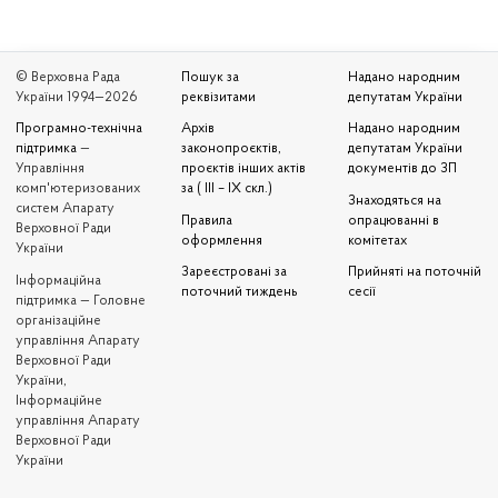
© Верховна Рада
Пошук за
Надано народним
України 1994—2026
реквізитами
депутатам України
Програмно-технічна
Архів
Надано народним
підтримка
—
законопроєктів,
депутатам України
Управління
проєктів інших актів
документів до ЗП
комп'ютеризованих
за ( III – IX скл.)
Знаходяться на
систем Апарату
Правила
опрацюванні в
Верховної Ради
оформлення
комітетах
України
Зареєстровані за
Прийняті на поточній
Iнформаційна
поточний тиждень
сесії
підтримка — Головне
організаційне
управління Апарату
Верховної Ради
України,
Інформаційне
управління Апарату
Верховної Ради
України