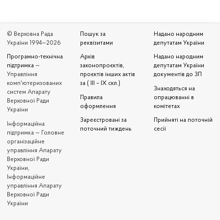
© Верховна Рада
Пошук за
Надано народним
України 1994—2026
реквізитами
депутатам України
Програмно-технічна
Архів
Надано народним
підтримка
—
законопроєктів,
депутатам України
Управління
проєктів інших актів
документів до ЗП
комп'ютеризованих
за ( III – IX скл.)
Знаходяться на
систем Апарату
Правила
опрацюванні в
Верховної Ради
оформлення
комітетах
України
Зареєстровані за
Прийняті на поточній
Iнформаційна
поточний тиждень
сесії
підтримка — Головне
організаційне
управління Апарату
Верховної Ради
України,
Інформаційне
управління Апарату
Верховної Ради
України