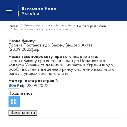
Законопроєкти, проєкти інших актів
Головна
Пошук за реквізитами
Картка законопроєкту, проєкту іншого акта
Назва файлу:
Проєкт Постанови до Закону (іншого Акта)
(23.09.2022).zip
Назва законопроєкту, проєкту іншого акта:
Проєкт Закону про внесення змін до Податкового
кодексу України та деяких інших законів України щодо
особливостей виведення з ринку системно важливого
банку в умовах воєнного стану
Номер, дата реєстрації:
8069
від 23.09.2022
Поділитись:
Завантажити