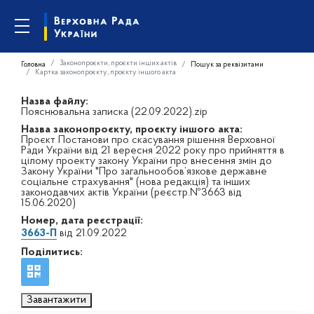
Законопроєкти, проєкти інших актів
Головна
Пошук за реквізитами
Картка законопроєкту, проєкту іншого акта
Назва файлу:
Пояснювальна записка (22.09.2022).zip
Назва законопроєкту, проєкту іншого акта:
Проєкт Постанови про скасування рішення Верховної
Ради України від 21 вересня 2022 року про прийняття в
цілому проекту закону України про внесення змін до
Закону України "Про загальнообов’язкове державне
соціальне страхування" (нова редакція) та інших
законодавчих актів України (реєстр.№3663 від
15.06.2020)
Номер, дата реєстрації:
3663-П
від 21.09.2022
Поділитись:
Завантажити