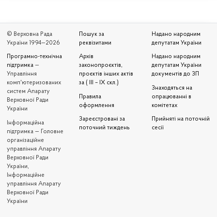
© Верховна Рада
Пошук за
Надано народним
України 1994—2026
реквізитами
депутатам України
Програмно-технічна
Архів
Надано народним
підтримка
—
законопроєктів,
депутатам України
Управління
проєктів інших актів
документів до ЗП
комп'ютеризованих
за ( III – IX скл.)
Знаходяться на
систем Апарату
Правила
опрацюванні в
Верховної Ради
оформлення
комітетах
України
Зареєстровані за
Прийняті на поточній
Iнформаційна
поточний тиждень
сесії
підтримка — Головне
організаційне
управління Апарату
Верховної Ради
України,
Інформаційне
управління Апарату
Верховної Ради
України