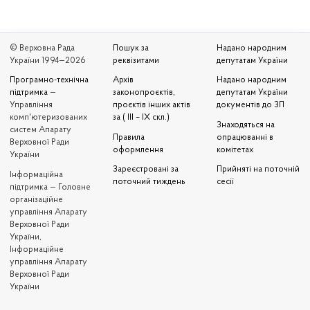
© Верховна Рада
Пошук за
Надано народним
України 1994—2026
реквізитами
депутатам України
Програмно-технічна
Архів
Надано народним
підтримка
—
законопроєктів,
депутатам України
Управління
проєктів інших актів
документів до ЗП
комп'ютеризованих
за ( III – IX скл.)
Знаходяться на
систем Апарату
Правила
опрацюванні в
Верховної Ради
оформлення
комітетах
України
Зареєстровані за
Прийняті на поточній
Iнформаційна
поточний тиждень
сесії
підтримка — Головне
організаційне
управління Апарату
Верховної Ради
України,
Інформаційне
управління Апарату
Верховної Ради
України