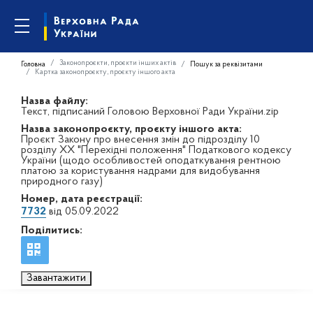
Законопроєкти, проєкти інших актів
Головна
Пошук за реквізитами
Картка законопроєкту, проєкту іншого акта
Назва файлу:
Текст, підписаний Головою Верховної Ради України.zip
Назва законопроєкту, проєкту іншого акта:
Проєкт Закону про внесення змін до підрозділу 10
розділу ХХ "Перехідні положення" Податкового кодексу
України (щодо особливостей оподаткування рентною
платою за користування надрами для видобування
природного газу)
Номер, дата реєстрації:
7732
від 05.09.2022
Поділитись:
Завантажити