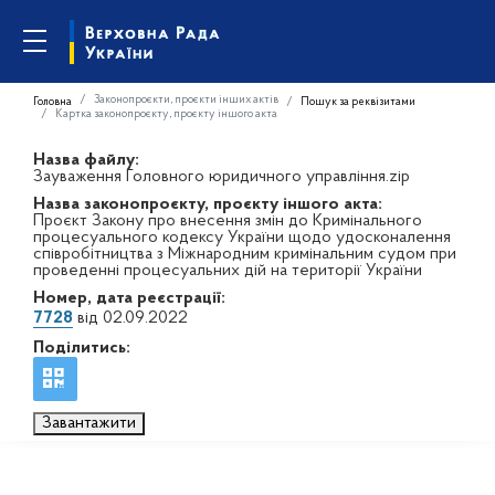
Законопроєкти, проєкти інших актів
Головна
Пошук за реквізитами
Картка законопроєкту, проєкту іншого акта
Назва файлу:
Зауваження Головного юридичного управління.zip
Назва законопроєкту, проєкту іншого акта:
Проєкт Закону про внесення змін до Кримінального
процесуального кодексу України щодо удосконалення
співробітництва з Міжнародним кримінальним судом при
проведенні процесуальних дій на території України
Номер, дата реєстрації:
7728
від 02.09.2022
Поділитись:
Завантажити