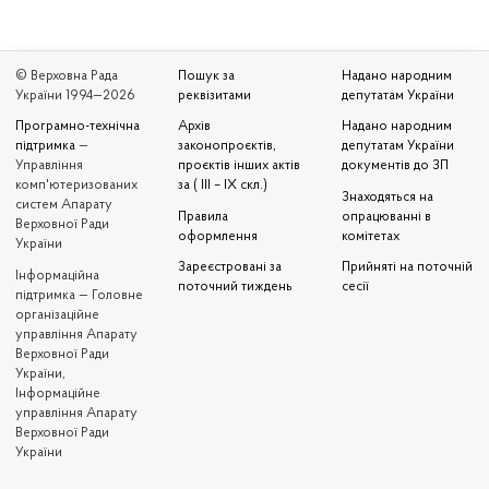
© Верховна Рада
Пошук за
Надано народним
України 1994—2026
реквізитами
депутатам України
Програмно-технічна
Архів
Надано народним
підтримка
—
законопроєктів,
депутатам України
Управління
проєктів інших актів
документів до ЗП
комп'ютеризованих
за ( III – IX скл.)
Знаходяться на
систем Апарату
Правила
опрацюванні в
Верховної Ради
оформлення
комітетах
України
Зареєстровані за
Прийняті на поточній
Iнформаційна
поточний тиждень
сесії
підтримка — Головне
організаційне
управління Апарату
Верховної Ради
України,
Інформаційне
управління Апарату
Верховної Ради
України