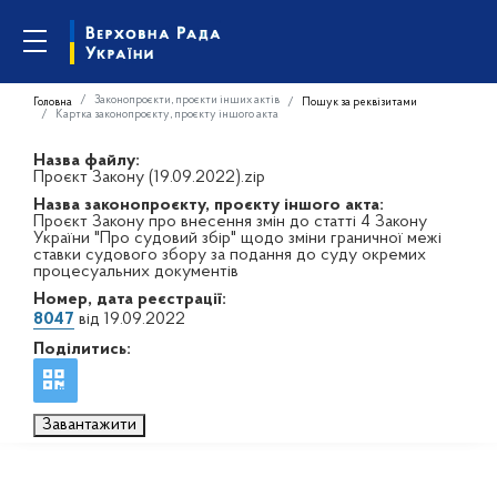
Законопроєкти, проєкти інших актів
Головна
Пошук за реквізитами
Картка законопроєкту, проєкту іншого акта
Назва файлу:
Проєкт Закону (19.09.2022).zip
Назва законопроєкту, проєкту іншого акта:
Проєкт Закону про внесення змін до статті 4 Закону
України "Про судовий збір" щодо зміни граничної межі
ставки судового збору за подання до суду окремих
процесуальних документів
Номер, дата реєстрації:
8047
від 19.09.2022
Поділитись:
Завантажити