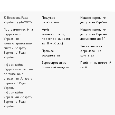
© Верховна Рада
Пошук за
Надано народним
України 1994—2026
реквізитами
депутатам України
Програмно-технічна
Архів
Надано народним
підтримка
—
законопроєктів,
депутатам України
Управління
проєктів інших актів
документів до ЗП
комп'ютеризованих
за ( III – IX скл.)
Знаходяться на
систем Апарату
Правила
опрацюванні в
Верховної Ради
оформлення
комітетах
України
Зареєстровані за
Прийняті на поточній
Iнформаційна
поточний тиждень
сесії
підтримка — Головне
організаційне
управління Апарату
Верховної Ради
України,
Інформаційне
управління Апарату
Верховної Ради
України