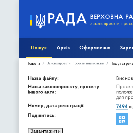
РАДА
ВЕРХОВНА Р
Законопроєкти, проєкт
Пошук
Архів
Оформлення
Заре
Законопроєкти, проєкти інших актів
Головна
Пошук за рек
Назва файлу:
Виснов
Назва законопроєкту, проєкту
Проєкт
іншого акта:
положе
для пр
Номер, дата реєстрації:
7494
ві
Поділитись:
Завантажити