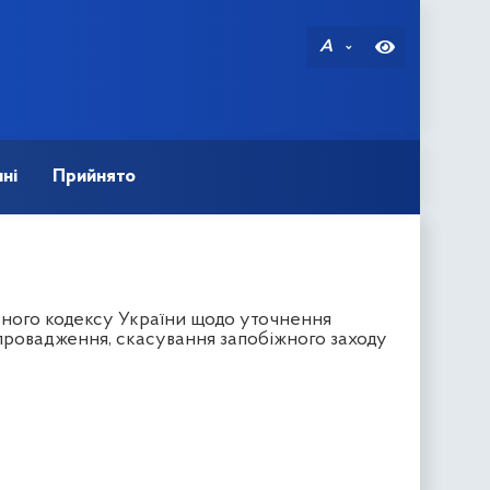
A
ні
Прийнято
ьного кодексу України щодо уточнення
провадження, скасування запобіжного заходу