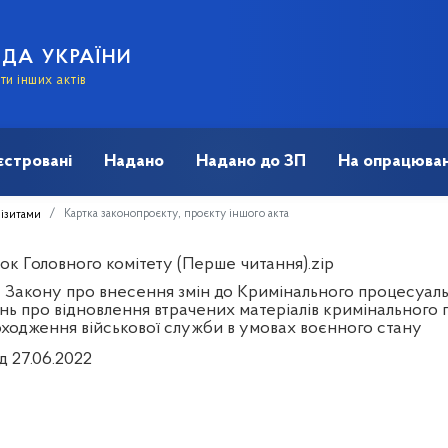
АДА УКРАЇНИ
и інших актів
єстровані
Надано
Надано до ЗП
На опрацюван
Картка законопроєкту, проєкту іншого акта
візитами
ок Головного комітету (Перше читання).zip
 Закону про внесення змін до Кримінального процесуал
нь про відновлення втрачених матеріалів кримінального 
оходження військової служби в умовах воєнного стану
д 27.06.2022