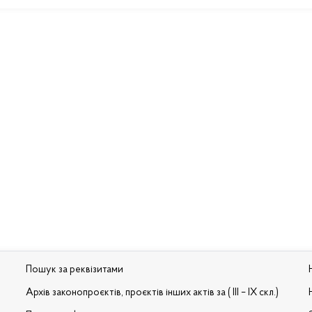
Пошук за реквізитами
Архів законопроєктів, проєктів інших актів за ( III – IX скл.)