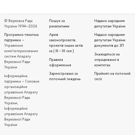
© Верховна Рада
Пошук за
Надано народним
України 1994—2026
реквізитами
депутатам України
Програмно-технічна
Архів
Надано народним
підтримка
—
законопроєктів,
депутатам України
Управління
проєктів інших актів
документів до ЗП
комп'ютеризованих
за ( III – IX скл.)
Знаходяться на
систем Апарату
Правила
опрацюванні в
Верховної Ради
оформлення
комітетах
України
Зареєстровані за
Прийняті на поточній
Iнформаційна
поточний тиждень
сесії
підтримка — Головне
організаційне
управління Апарату
Верховної Ради
України,
Інформаційне
управління Апарату
Верховної Ради
України