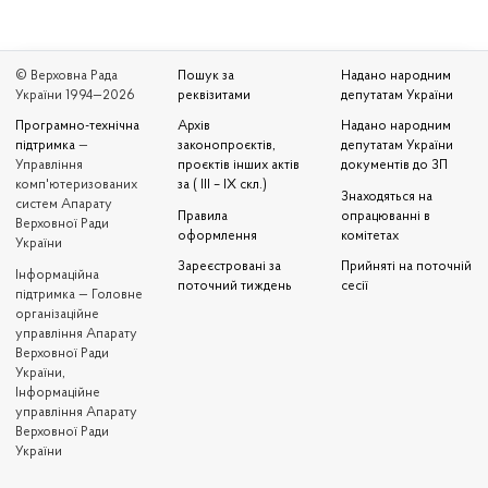
© Верховна Рада
Пошук за
Надано народним
України 1994—2026
реквізитами
депутатам України
Програмно-технічна
Архів
Надано народним
підтримка
—
законопроєктів,
депутатам України
Управління
проєктів інших актів
документів до ЗП
комп'ютеризованих
за ( III – IX скл.)
Знаходяться на
систем Апарату
Правила
опрацюванні в
Верховної Ради
оформлення
комітетах
України
Зареєстровані за
Прийняті на поточній
Iнформаційна
поточний тиждень
сесії
підтримка — Головне
організаційне
управління Апарату
Верховної Ради
України,
Інформаційне
управління Апарату
Верховної Ради
України