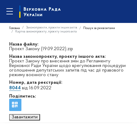
Законопроєкти, проєкти інших актів
Головна
Пошук за реквізитами
Картка законопроєкту, проєкту іншого акта
Назва файлу:
Проєкт Закону (19.09.2022).zip
Назва законопроєкту, проєкту іншого акта:
Проєкт Закону про внесення змін до Регламенту
Верховної Ради України щодо врегулювання процедури
оголошення депутатських запитів під час дії правового
режиму воєнного стану
Номер, дата реєстрації:
8044
від 16.09.2022
Поділитись:
Завантажити