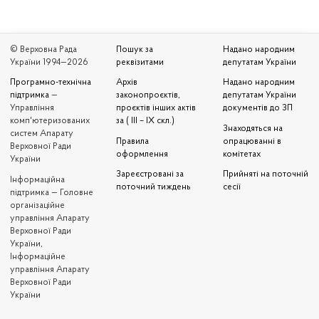
© Верховна Рада
Пошук за
Надано народним
України 1994—2026
реквізитами
депутатам України
Програмно-технічна
Архів
Надано народним
підтримка
—
законопроєктів,
депутатам України
Управління
проєктів інших актів
документів до ЗП
комп'ютеризованих
за ( III – IX скл.)
Знаходяться на
систем Апарату
Правила
опрацюванні в
Верховної Ради
оформлення
комітетах
України
Зареєстровані за
Прийняті на поточній
Iнформаційна
поточний тиждень
сесії
підтримка — Головне
організаційне
управління Апарату
Верховної Ради
України,
Інформаційне
управління Апарату
Верховної Ради
України