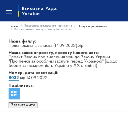
Законопроєкти, проєкти інших актів
Головна
Пошук за реквізитами
Картка законопроєкту, проєкту іншого акта
Назва файлу:
Пояснювальна записка (14.09.2022).zip
Назва законопроєкту, проєкту іншого акта:
Проєкт Закону про внесення змін до Закону України
"Про пенсії за особливі заслуги перед Україною" (щодо
борців за незалежність України у XX столітті)
Номер, дата реєстрації:
8032
від 14.09.2022
Поділитись:
Завантажити