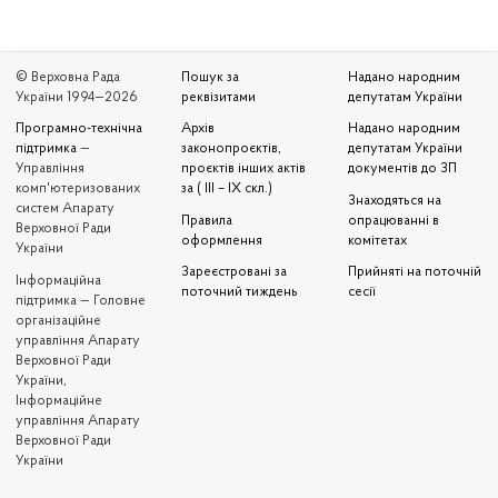
© Верховна Рада
Пошук за
Надано народним
України 1994—2026
реквізитами
депутатам України
Програмно-технічна
Архів
Надано народним
підтримка
—
законопроєктів,
депутатам України
Управління
проєктів інших актів
документів до ЗП
комп'ютеризованих
за ( III – IX скл.)
Знаходяться на
систем Апарату
Правила
опрацюванні в
Верховної Ради
оформлення
комітетах
України
Зареєстровані за
Прийняті на поточній
Iнформаційна
поточний тиждень
сесії
підтримка — Головне
організаційне
управління Апарату
Верховної Ради
України,
Інформаційне
управління Апарату
Верховної Ради
України