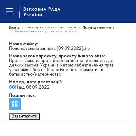
Законопроєкти, проєкти інших актів
Головна
Пошук за реквізитами
Картка законопроєкту, проєкту іншого акта
Назва файлу:
Пояснювальна записка (09.09.2022).zip
Назва законопроєкту, проєкту іншого акта:
Проєкт Закону про внесення змін та доповнень до
деяких законів України з метою забезпечення прав
учасників війни на біологічне посттравматичне
батьківство/материнство
Номер, дата реєстрації:
8011
від 08.09.2022
Поділитись:
Завантажити