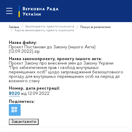
Законопроєкти, проєкти інших актів
Головна
Пошук за реквізитами
Картка законопроєкту, проєкту іншого акта
Назва файлу:
Проєкт Постанови до Закону (іншого Акта)
(12.09.2022).zip
Назва законопроєкту, проєкту іншого акта:
Проєкт Закону про внесення змін до Закону України
"Про забезпечення прав і свобод внутрішньо
переміщених осіб" щодо запровадження безкоштовного
проїзду для внутрішньо переміщених осіб на період дії
воєнного стану
Номер, дата реєстрації:
8020
від 12.09.2022
Поділитись:
Завантажити