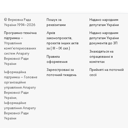
© Верховна Рада
Пошук за
Надано народним
України 1994—2026
реквізитами
депутатам України
Програмно-технічна
Архів
Надано народним
підтримка
—
законопроєктів,
депутатам України
Управління
проєктів інших актів
документів до ЗП
комп'ютеризованих
за ( III – IX скл.)
Знаходяться на
систем Апарату
Правила
опрацюванні в
Верховної Ради
оформлення
комітетах
України
Зареєстровані за
Прийняті на поточній
Iнформаційна
поточний тиждень
сесії
підтримка — Головне
організаційне
управління Апарату
Верховної Ради
України,
Інформаційне
управління Апарату
Верховної Ради
України