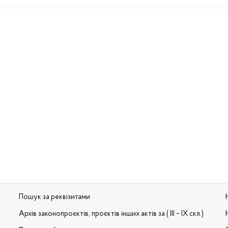
Пошук за реквізитами
Архів законопроєктів, проєктів інших актів за ( III – IX скл.)