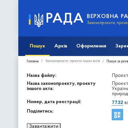
РАДА
ВЕРХОВНА Р
Законопроєкти, проєкт
Пошук
Архів
Оформлення
Заре
Законопроєкти, проєкти інших актів
Головна
Пошук за рек
Назва файлу:
Проєкт 
Назва законопроєкту, проєкту
Проєкт
іншого акта:
Україн
природ
Номер, дата реєстрації:
7732
ві
Поділитись:
Завантажити