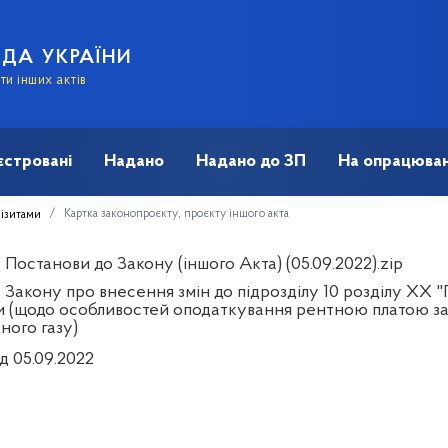
АДА УКРАЇНИ
и інших актів
єстровані
Надано
Надано до ЗП
На опрацюван
Картка законопроєкту, проєкту іншого акта
візитами
Постанови до Закону (іншого Акта) (05.09.2022).zip
 Закону про внесення змін до підрозділу 10 розділу ХХ 
и (щодо особливостей оподаткування рентною платою з
ного газу)
д 05.09.2022