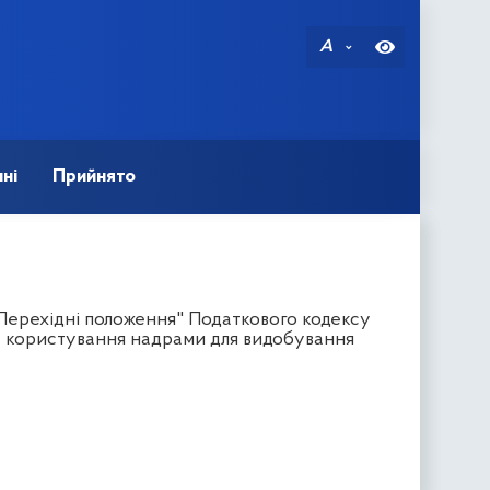
A
ні
Прийнято
"Перехідні положення" Податкового кодексу
а користування надрами для видобування