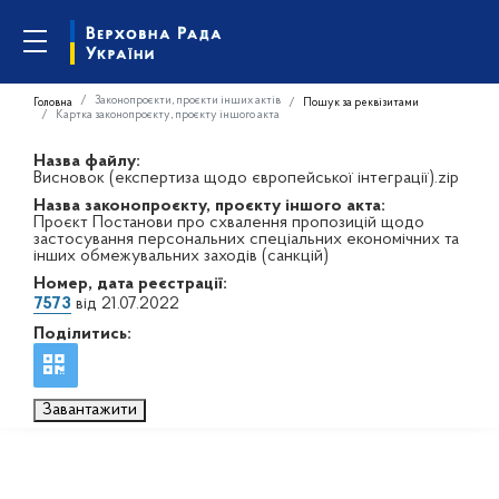
Законопроєкти, проєкти інших актів
Головна
Пошук за реквізитами
Картка законопроєкту, проєкту іншого акта
Назва файлу:
Висновок (експертиза щодо європейської інтеграції).zip
Назва законопроєкту, проєкту іншого акта:
Проєкт Постанови про схвалення пропозицій щодо
застосування персональних спеціальних економічних та
інших обмежувальних заходів (санкцій)
Номер, дата реєстрації:
7573
від 21.07.2022
Поділитись:
Завантажити