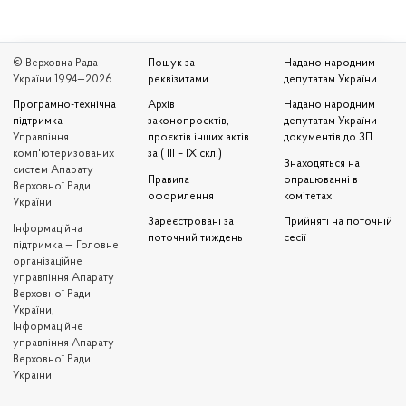
© Верховна Рада
Пошук за
Надано народним
України 1994—2026
реквізитами
депутатам України
Програмно-технічна
Архів
Надано народним
підтримка
—
законопроєктів,
депутатам України
Управління
проєктів інших актів
документів до ЗП
комп'ютеризованих
за ( III – IX скл.)
Знаходяться на
систем Апарату
Правила
опрацюванні в
Верховної Ради
оформлення
комітетах
України
Зареєстровані за
Прийняті на поточній
Iнформаційна
поточний тиждень
сесії
підтримка — Головне
організаційне
управління Апарату
Верховної Ради
України,
Інформаційне
управління Апарату
Верховної Ради
України