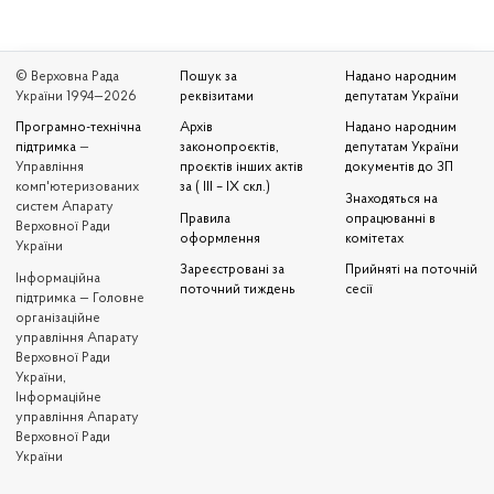
© Верховна Рада
Пошук за
Надано народним
України 1994—2026
реквізитами
депутатам України
Програмно-технічна
Архів
Надано народним
підтримка
—
законопроєктів,
депутатам України
Управління
проєктів інших актів
документів до ЗП
комп'ютеризованих
за ( III – IX скл.)
Знаходяться на
систем Апарату
Правила
опрацюванні в
Верховної Ради
оформлення
комітетах
України
Зареєстровані за
Прийняті на поточній
Iнформаційна
поточний тиждень
сесії
підтримка — Головне
організаційне
управління Апарату
Верховної Ради
України,
Інформаційне
управління Апарату
Верховної Ради
України