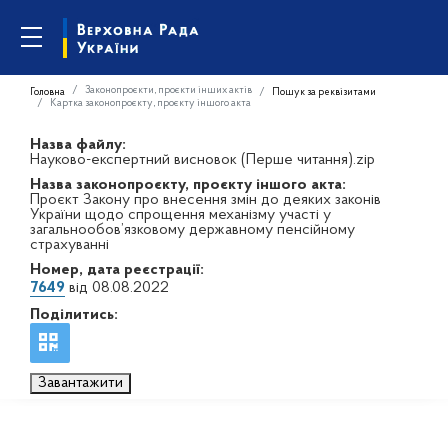
Законопроєкти, проєкти інших актів
Головна
Пошук за реквізитами
Картка законопроєкту, проєкту іншого акта
Назва файлу:
Науково-експертний висновок (Перше читання).zip
Назва законопроєкту, проєкту іншого акта:
Проєкт Закону про внесення змін до деяких законів
України щодо спрощення механізму участі у
загальнообов’язковому державному пенсійному
страхуванні
Номер, дата реєстрації:
7649
від 08.08.2022
Поділитись:
Завантажити