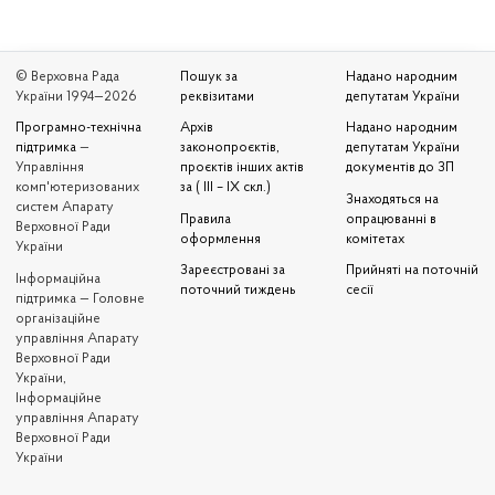
© Верховна Рада
Пошук за
Надано народним
України 1994—2026
реквізитами
депутатам України
Програмно-технічна
Архів
Надано народним
підтримка
—
законопроєктів,
депутатам України
Управління
проєктів інших актів
документів до ЗП
комп'ютеризованих
за ( III – IX скл.)
Знаходяться на
систем Апарату
Правила
опрацюванні в
Верховної Ради
оформлення
комітетах
України
Зареєстровані за
Прийняті на поточній
Iнформаційна
поточний тиждень
сесії
підтримка — Головне
організаційне
управління Апарату
Верховної Ради
України,
Інформаційне
управління Апарату
Верховної Ради
України