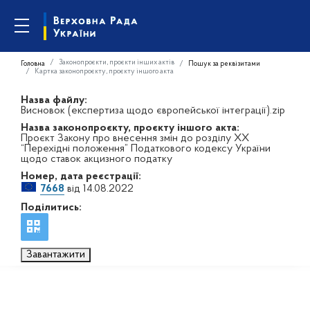
Законопроєкти, проєкти інших актів
Головна
Пошук за реквізитами
Картка законопроєкту, проєкту іншого акта
Назва файлу:
Висновок (експертиза щодо європейської інтеграції).zip
Назва законопроєкту, проєкту іншого акта:
Проєкт Закону про внесення змін до розділу ХХ
“Перехідні положення” Податкового кодексу України
щодо ставок акцизного податку
Номер, дата реєстрації:
7668
від 14.08.2022
Поділитись:
Завантажити