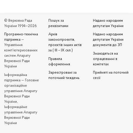
© Верховна Рада
Пошук за
Надано народним
України 1994—2026
реквізитами
депутатам України
Програмно-технічна
Архів
Надано народним
підтримка
—
законопроєктів,
депутатам України
Управління
проєктів інших актів
документів до ЗП
комп'ютеризованих
за ( III – IX скл.)
Знаходяться на
систем Апарату
Правила
опрацюванні в
Верховної Ради
оформлення
комітетах
України
Зареєстровані за
Прийняті на поточній
Iнформаційна
поточний тиждень
сесії
підтримка — Головне
організаційне
управління Апарату
Верховної Ради
України,
Інформаційне
управління Апарату
Верховної Ради
України