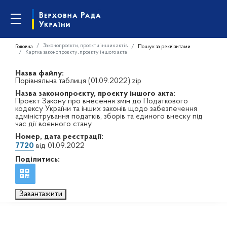
Законопроєкти, проєкти інших актів
Головна
Пошук за реквізитами
Картка законопроєкту, проєкту іншого акта
Назва файлу:
Порівняльна таблиця (01.09.2022).zip
Назва законопроєкту, проєкту іншого акта:
Проєкт Закону про внесення змін до Податкового
кодексу України та інших законів щодо забезпечення
адміністрування податків, зборів та єдиного внеску під
час дії воєнного стану
Номер, дата реєстрації:
7720
від 01.09.2022
Поділитись:
Завантажити