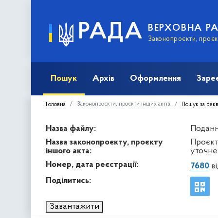
РАДА
ВЕРХОВНА Р
Законопроєкти, проєкт
Пошук
Архів
Оформлення
Заре
Законопроєкти, проєкти інших актів
Головна
Пошук за рек
Назва файлу:
Подання
Назва законопроєкту, проєкту
Проєкт
іншого акта:
уточне
Номер, дата реєстрації:
7680
ві
Поділитись:
Завантажити