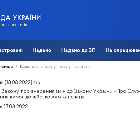
АДА УКРАЇНИ
и інших актів
єстровані
Надано
Надано до ЗП
На опрацюван
Картка законопроєкту, проєкту іншого акта
візитами
 (18.08.2022).zip
 Закону про внесення змін до Закону України «Про Служ
ння вимог до військового капелана
д 17.08.2022