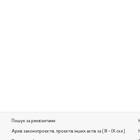
Пошук за реквізитами
Архів законопроєктів, проєктів інших актів за ( III – IX скл.)