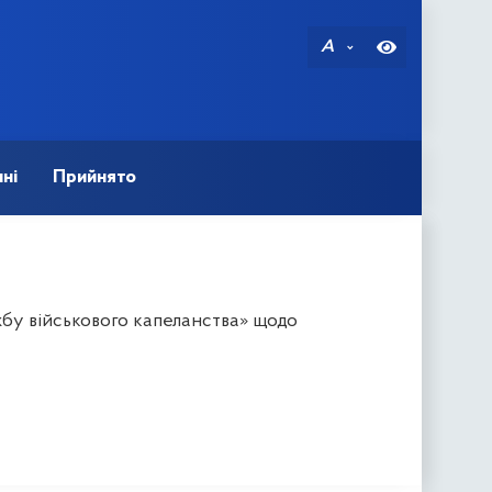
A
ні
Прийнято
бу військового капеланства» щодо