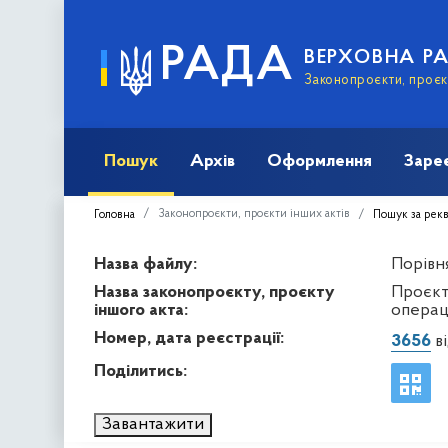
РАДА
ВЕРХОВНА Р
Законопроєкти, проєкт
Пошук
Архів
Оформлення
Заре
Законопроєкти, проєкти інших актів
Головна
Пошук за рек
Назва файлу:
Порівня
Назва законопроєкту, проєкту
Проєкт
іншого акта:
операці
Номер, дата реєстрації:
3656
ві
Поділитись:
Завантажити