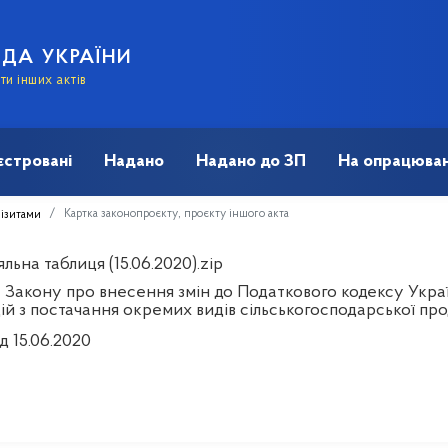
АДА УКРАЇНИ
и інших актів
єстровані
Надано
Надано до ЗП
На опрацюван
Картка законопроєкту, проєкту іншого акта
візитами
льна таблиця (15.06.2020).zip
 Закону про внесення змін до Податкового кодексу Украї
й з постачання окремих видів сільськогосподарської про
д 15.06.2020