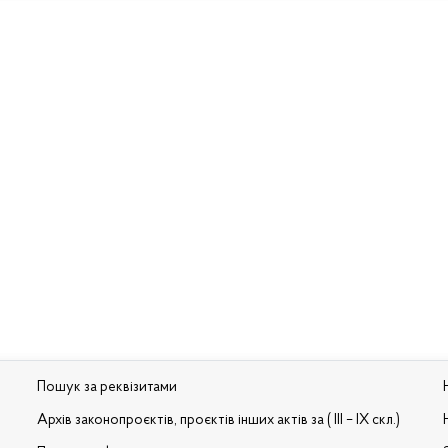
Пошук за реквізитами
Архів законопроєктів, проєктів інших актів за ( III – IX скл.)