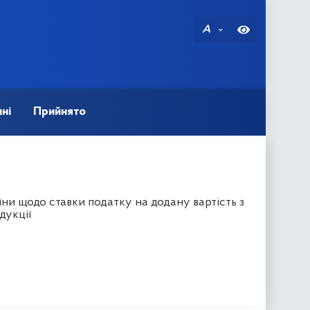
A
ні
Прийнято
ни щодо ставки податку на додану вартість з
дукції