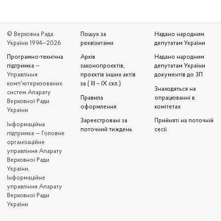
© Верховна Рада
Пошук за
Надано народним
України 1994—2026
реквізитами
депутатам України
Програмно-технічна
Архів
Надано народним
підтримка
—
законопроєктів,
депутатам України
Управління
проєктів інших актів
документів до ЗП
комп'ютеризованих
за ( III – IX скл.)
Знаходяться на
систем Апарату
Правила
опрацюванні в
Верховної Ради
оформлення
комітетах
України
Зареєстровані за
Прийняті на поточній
Iнформаційна
поточний тиждень
сесії
підтримка — Головне
організаційне
управління Апарату
Верховної Ради
України,
Інформаційне
управління Апарату
Верховної Ради
України