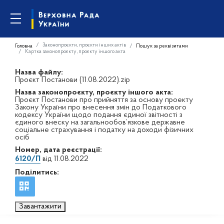
Законопроєкти, проєкти інших актів
Головна
Пошук за реквізитами
Картка законопроєкту, проєкту іншого акта
Назва файлу:
Проєкт Постанови (11.08.2022).zip
Назва законопроєкту, проєкту іншого акта:
Проєкт Постанови про прийняття за основу проекту
Закону України про внесення змін до Податкового
кодексу України щодо подання єдиної звітності з
єдиного внеску на загальнообов’язкове державне
соціальне страхування і податку на доходи фізичних
осіб
Номер, дата реєстрації:
6120/П
від 11.08.2022
Поділитись:
Завантажити