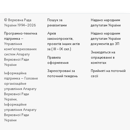
© Верховна Рада
Пошук за
Надано народним
України 1994—2026
реквізитами
депутатам України
Програмно-технічна
Архів
Надано народним
підтримка
—
законопроєктів,
депутатам України
Управління
проєктів інших актів
документів до ЗП
комп'ютеризованих
за ( III – IX скл.)
Знаходяться на
систем Апарату
Правила
опрацюванні в
Верховної Ради
оформлення
комітетах
України
Зареєстровані за
Прийняті на поточній
Iнформаційна
поточний тиждень
сесії
підтримка — Головне
організаційне
управління Апарату
Верховної Ради
України,
Інформаційне
управління Апарату
Верховної Ради
України