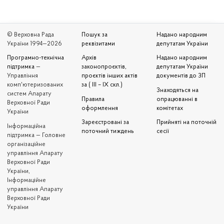
© Верховна Рада
Пошук за
Надано народним
України 1994—2026
реквізитами
депутатам України
Програмно-технічна
Архів
Надано народним
підтримка
—
законопроєктів,
депутатам України
Управління
проєктів інших актів
документів до ЗП
комп'ютеризованих
за ( III – IX скл.)
Знаходяться на
систем Апарату
Правила
опрацюванні в
Верховної Ради
оформлення
комітетах
України
Зареєстровані за
Прийняті на поточній
Iнформаційна
поточний тиждень
сесії
підтримка — Головне
організаційне
управління Апарату
Верховної Ради
України,
Інформаційне
управління Апарату
Верховної Ради
України