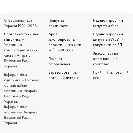
© Верховна Рада
Пошук за
Надано народним
України 1994—2026
реквізитами
депутатам України
Програмно-технічна
Архів
Надано народним
підтримка
—
законопроєктів,
депутатам України
Управління
проєктів інших актів
документів до ЗП
комп'ютеризованих
за ( III – IX скл.)
Знаходяться на
систем Апарату
Правила
опрацюванні в
Верховної Ради
оформлення
комітетах
України
Зареєстровані за
Прийняті на поточній
Iнформаційна
поточний тиждень
сесії
підтримка — Головне
організаційне
управління Апарату
Верховної Ради
України,
Інформаційне
управління Апарату
Верховної Ради
України