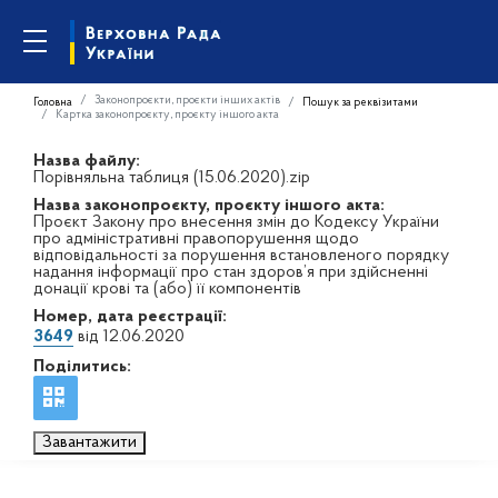
Законопроєкти, проєкти інших актів
Головна
Пошук за реквізитами
Картка законопроєкту, проєкту іншого акта
Назва файлу:
Порівняльна таблиця (15.06.2020).zip
Назва законопроєкту, проєкту іншого акта:
Проєкт Закону про внесення змін до Кодексу України
про адміністративні правопорушення щодо
відповідальності за порушення встановленого порядку
надання інформації про стан здоров’я при здійсненні
донації крові та (або) її компонентів
Номер, дата реєстрації:
3649
від 12.06.2020
Поділитись:
Завантажити