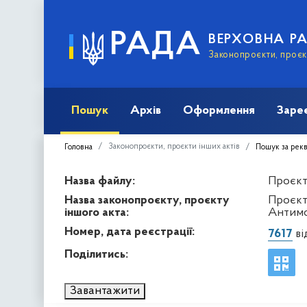
РАДА
ВЕРХОВНА Р
Законопроєкти, проєкт
Пошук
Архів
Оформлення
Заре
Законопроєкти, проєкти інших актів
Головна
Пошук за рек
Назва файлу:
Проєкт 
Назва законопроєкту, проєкту
Проєкт
іншого акта:
Антимо
Номер, дата реєстрації:
7617
ві
Поділитись:
Завантажити