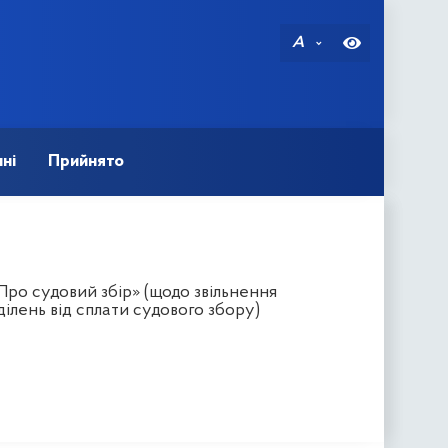
A
ні
Прийнято
Про судовий збір» (щодо звільнення
ілень від сплати судового збору)