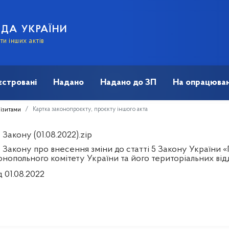
АДА УКРАЇНИ
и інших актів
єстровані
Надано
Надано до ЗП
На опрацюван
Картка законопроєкту, проєкту іншого акта
візитами
Закону (01.08.2022).zip
 Закону про внесення зміни до статті 5 Закону України «
нопольного комітету України та його територіальних відд
д 01.08.2022