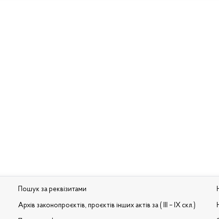
Пошук за реквізитами
Архів законопроєктів, проєктів інших актів за ( III – IX скл.)