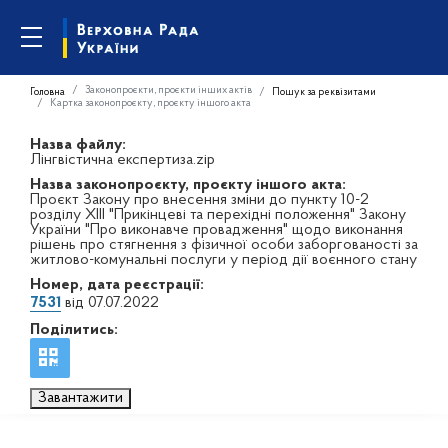
Законопроєкти, проєкти інших актів
Головна
Пошук за реквізитами
Картка законопроєкту, проєкту іншого акта
Назва файлу:
Лінгвістична експертиза.zip
Назва законопроєкту, проєкту іншого акта:
Проєкт Закону про внесення зміни до пункту 10-2
розділу ХІІІ "Прикінцеві та перехідні положення" Закону
України "Про виконавче провадження" щодо виконання
рішень про стягнення з фізичної особи заборгованості за
житлово-комунальні послуги у період дії воєнного стану
Номер, дата реєстрації:
7531
від 07.07.2022
Поділитись:
Завантажити