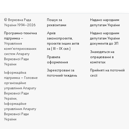
© Верховна Рада
Пошук за
Надано народним
України 1994—2026
реквізитами
депутатам України
Програмно-технічна
Архів
Надано народним
підтримка
—
законопроєктів,
депутатам України
Управління
проєктів інших актів
документів до ЗП
комп'ютеризованих
за ( III – IX скл.)
Знаходяться на
систем Апарату
Правила
опрацюванні в
Верховної Ради
оформлення
комітетах
України
Зареєстровані за
Прийняті на поточній
Iнформаційна
поточний тиждень
сесії
підтримка — Головне
організаційне
управління Апарату
Верховної Ради
України,
Інформаційне
управління Апарату
Верховної Ради
України