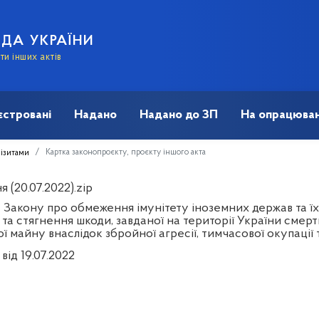
АДА УКРАЇНИ
и інших актів
єстровані
Надано
Надано до ЗП
На опрацюван
Картка законопроєкту, проєкту іншого акта
візитами
 (20.07.2022).zip
 Закону про обмеження імунітету іноземних держав та їх 
 та стягнення шкоди, завданої на території України смер
ї майну внаслідок збройної агресії, тимчасової окупації т
від 19.07.2022