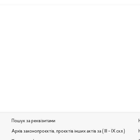
Пошук за реквізитами
Архів законопроєктів, проєктів інших актів за ( III – IX скл.)