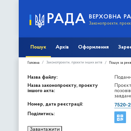
РАДА
ВЕРХОВНА Р
Законопроєкти, проєкт
Пошук
Архів
Оформлення
Заре
Законопроєкти, проєкти інших актів
Головна
Пошук за рек
Назва файлу:
Подання
Назва законопроєкту, проєкту
Проєкт
іншого акта:
позовів
завдано
Номер, дата реєстрації:
7520-2
Поділитись:
Завантажити