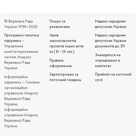
© Верховна Рада
Пошук за
Надано народним
України 1994—2026
реквізитами
депутатам України
Програмно-технічна
Архів
Надано народним
підтримка
—
законопроєктів,
депутатам України
Управління
проєктів інших актів
документів до ЗП
комп'ютеризованих
за ( III – IX скл.)
Знаходяться на
систем Апарату
Правила
опрацюванні в
Верховної Ради
оформлення
комітетах
України
Зареєстровані за
Прийняті на поточній
Iнформаційна
поточний тиждень
сесії
підтримка — Головне
організаційне
управління Апарату
Верховної Ради
України,
Інформаційне
управління Апарату
Верховної Ради
України