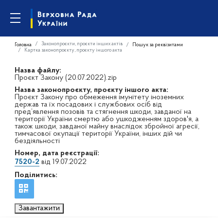
Законопроєкти, проєкти інших актів
Головна
Пошук за реквізитами
Картка законопроєкту, проєкту іншого акта
Назва файлу:
Проєкт Закону (20.07.2022).zip
Назва законопроєкту, проєкту іншого акта:
Проєкт Закону про обмеження імунітету іноземних
держав та їх посадових і службових осіб від
пред’явлення позовів та стягнення шкоди, завданої на
території України смертю або ушкодженням здоров'я, а
також шкоди, завданої майну внаслідок збройної агресії,
тимчасової окупації території України, інших дій чи
бездіяльності
Номер, дата реєстрації:
7520-2
від 19.07.2022
Поділитись:
Завантажити