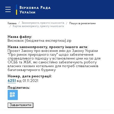
Законопроєкти, проєкти інших актів
Головна
Пошук за реквізитами
Картка законопроєкту, проєкту іншого акта
Назва файлу:
Висновок (бюджетна експертиза).zip
Назва законопроєкту, проєкту іншого акта:
Проєкт Закону про внесення змін до Закону України
"Про ринок природного газу" щодо забезпечення
справедливого підходу у встановленні ціни на газ для
ОСББ та ЖБК, які самостійно забезпечують роботу
власних газових котельних для потреб співвласників
багатоквартирного будинку
Номер, дата реєстрації:
6251
від 01.11.2021
Поділитись:
Завантажити