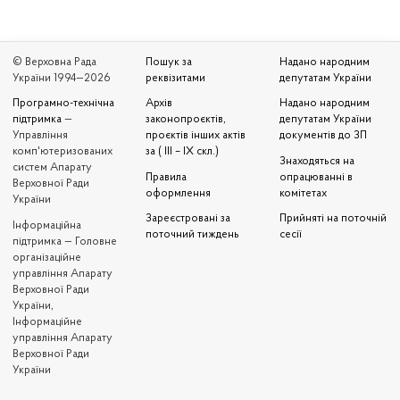
© Верховна Рада
Пошук за
Надано народним
України 1994—2026
реквізитами
депутатам України
Програмно-технічна
Архів
Надано народним
підтримка
—
законопроєктів,
депутатам України
Управління
проєктів інших актів
документів до ЗП
комп'ютеризованих
за ( III – IX скл.)
Знаходяться на
систем Апарату
Правила
опрацюванні в
Верховної Ради
оформлення
комітетах
України
Зареєстровані за
Прийняті на поточній
Iнформаційна
поточний тиждень
сесії
підтримка — Головне
організаційне
управління Апарату
Верховної Ради
України,
Інформаційне
управління Апарату
Верховної Ради
України