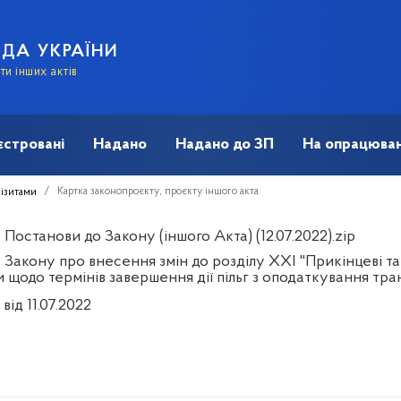
АДА УКРАЇНИ
и інших актів
єстровані
Надано
Надано до ЗП
На опрацюван
Картка законопроєкту, проєкту іншого акта
візитами
Постанови до Закону (іншого Акта) (12.07.2022).zip
 Закону про внесення змін до розділу XXI "Прикінцеві т
 щодо термінів завершення дії пільг з оподаткування тра
від 11.07.2022