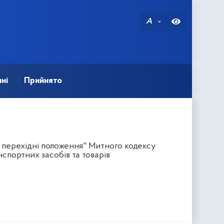
A
ні
Прийнято
а перехідні положення" Митного кодексу
нспортних засобів та товарів