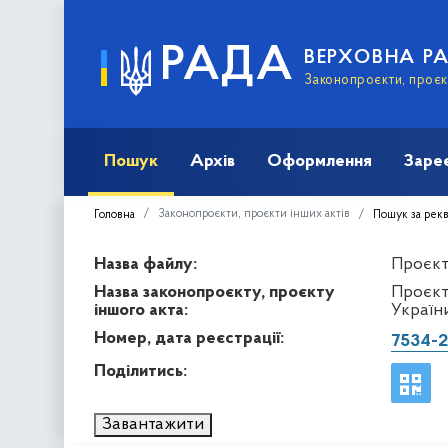
РАДА
ВЕРХОВНА Р
Законопроєкти, проєкт
Пошук
Архів
Оформлення
Заре
Законопроєкти, проєкти інших актів
Головна
Пошук за рек
Назва файлу:
Проєкт 
Назва законопроєкту, проєкту
Проєкт
іншого акта:
України
Номер, дата реєстрації:
7534-2
Поділитись:
Завантажити