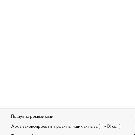
Пошук за реквізитами
Архів законопроєктів, проєктів інших актів за ( III – IX скл.)