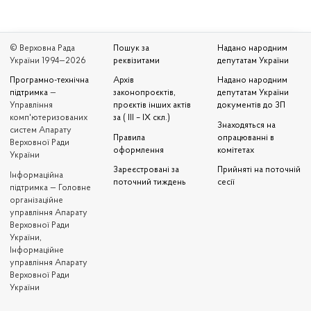
© Верховна Рада
Пошук за
Надано народним
України 1994—2026
реквізитами
депутатам України
Програмно-технічна
Архів
Надано народним
підтримка
—
законопроєктів,
депутатам України
Управління
проєктів інших актів
документів до ЗП
комп'ютеризованих
за ( III – IX скл.)
Знаходяться на
систем Апарату
Правила
опрацюванні в
Верховної Ради
оформлення
комітетах
України
Зареєстровані за
Прийняті на поточній
Iнформаційна
поточний тиждень
сесії
підтримка — Головне
організаційне
управління Апарату
Верховної Ради
України,
Інформаційне
управління Апарату
Верховної Ради
України