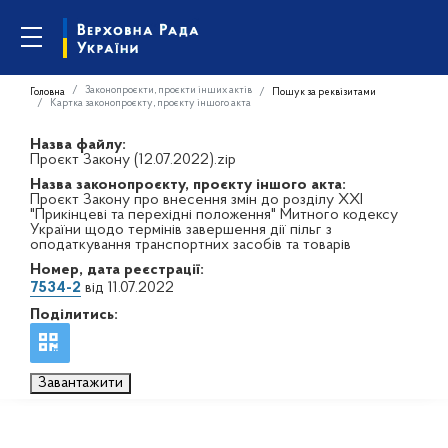
Законопроєкти, проєкти інших актів
Головна
Пошук за реквізитами
Картка законопроєкту, проєкту іншого акта
Назва файлу:
Проєкт Закону (12.07.2022).zip
Назва законопроєкту, проєкту іншого акта:
Проєкт Закону про внесення змін до розділу XXI
"Прикінцеві та перехідні положення" Митного кодексу
України щодо термінів завершення дії пільг з
оподаткування транспортних засобів та товарів
Номер, дата реєстрації:
7534-2
від 11.07.2022
Поділитись:
Завантажити