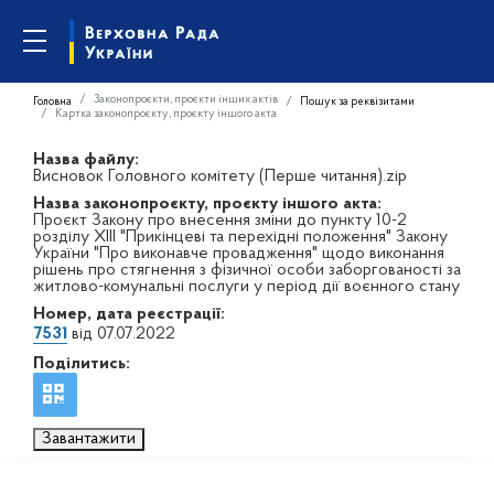
Законопроєкти, проєкти інших актів
Головна
Пошук за реквізитами
Картка законопроєкту, проєкту іншого акта
Назва файлу:
Висновок Головного комітету (Перше читання).zip
Назва законопроєкту, проєкту іншого акта:
Проєкт Закону про внесення зміни до пункту 10-2
розділу ХІІІ "Прикінцеві та перехідні положення" Закону
України "Про виконавче провадження" щодо виконання
рішень про стягнення з фізичної особи заборгованості за
житлово-комунальні послуги у період дії воєнного стану
Номер, дата реєстрації:
7531
від 07.07.2022
Поділитись:
Завантажити