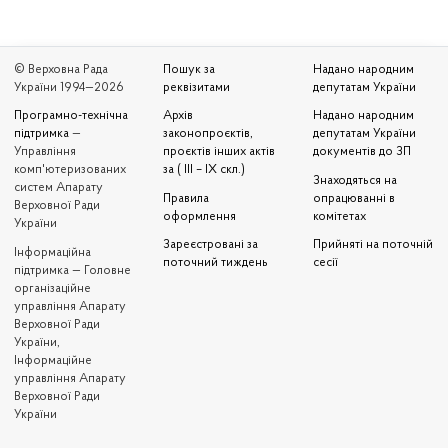
© Верховна Рада
Пошук за
Надано народним
України 1994—2026
реквізитами
депутатам України
Програмно-технічна
Архів
Надано народним
підтримка
—
законопроєктів,
депутатам України
Управління
проєктів інших актів
документів до ЗП
комп'ютеризованих
за ( III – IX скл.)
Знаходяться на
систем Апарату
Правила
опрацюванні в
Верховної Ради
оформлення
комітетах
України
Зареєстровані за
Прийняті на поточній
Iнформаційна
поточний тиждень
сесії
підтримка — Головне
організаційне
управління Апарату
Верховної Ради
України,
Інформаційне
управління Апарату
Верховної Ради
України