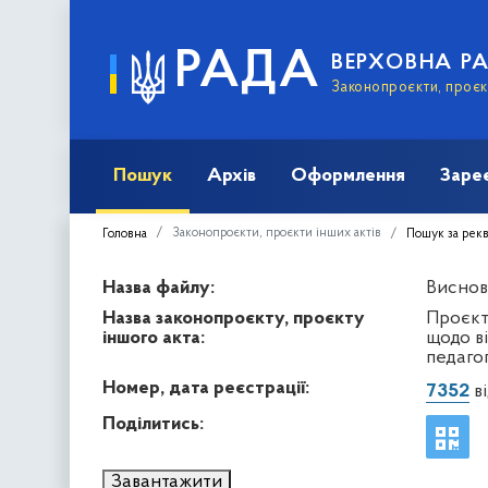
РАДА
ВЕРХОВНА Р
Законопроєкти, проєкт
Пошук
Архів
Оформлення
Заре
Законопроєкти, проєкти інших актів
Головна
Пошук за рек
Назва файлу:
Виснов
Назва законопроєкту, проєкту
Проєкт 
іншого акта:
щодо ві
педаго
Номер, дата реєстрації:
7352
ві
Поділитись:
Завантажити