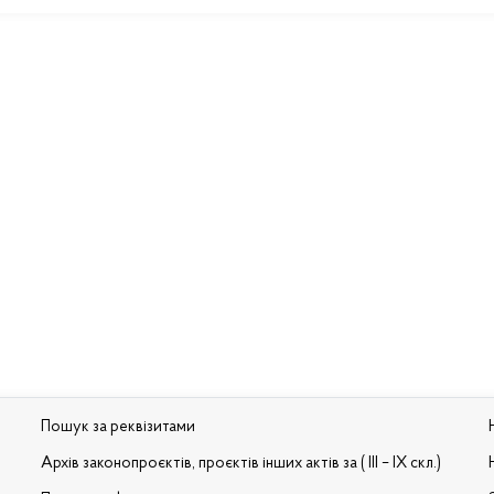
Пошук за реквізитами
Архів законопроєктів, проєктів інших актів за ( III – IX скл.)