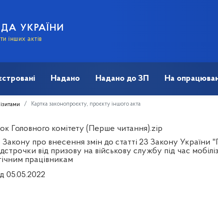
АДА УКРАЇНИ
и інших актів
єстровані
Надано
Надано до ЗП
На опрацюван
Картка законопроєкту, проєкту іншого акта
візитами
ок Головного комітету (Перше читання).zip
Закону про внесення змін до статті 23 Закону України "П
дстрочки від призову на військову службу під час мобілі
гічним працівникам
д 05.05.2022