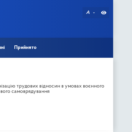
A
ні
Прийнято
ізацію трудових відносин в умовах воєнного
евого самоврядування