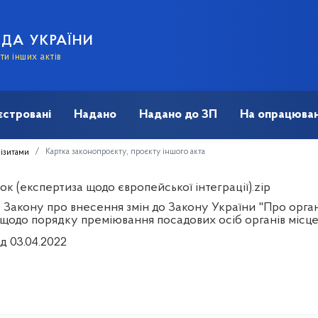
АДА УКРАЇНИ
и інших актів
єстровані
Надано
Надано до ЗП
На опрацюван
Картка законопроєкту, проєкту іншого акта
візитами
к (експертиза щодо європейської інтеграції).zip
 Закону про внесення змін до Закону України "Про орган
 щодо порядку преміювання посадових осіб органів місц
д 03.04.2022