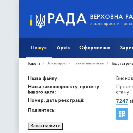
РАДА
ВЕРХОВНА Р
Законопроєкти, проєкт
Пошук
Архів
Оформлення
Заре
Законопроєкти, проєкти інших актів
Головна
Пошук за рек
Назва файлу:
Висново
Назва законопроєкту, проєкту
Проєкт
іншого акта:
стану"
Номер, дата реєстрації:
7247
ві
Поділитись:
Завантажити