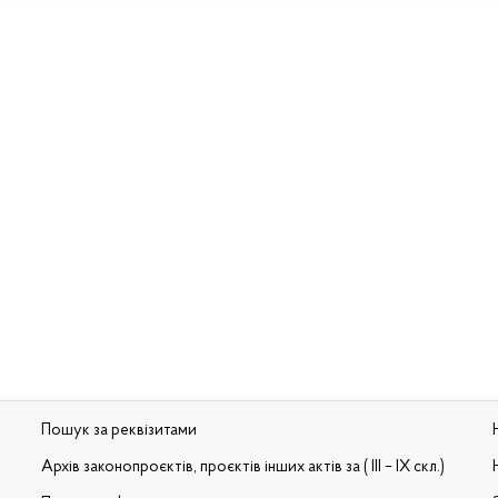
Пошук за реквізитами
Архів законопроєктів, проєктів інших актів за ( III – IX скл.)