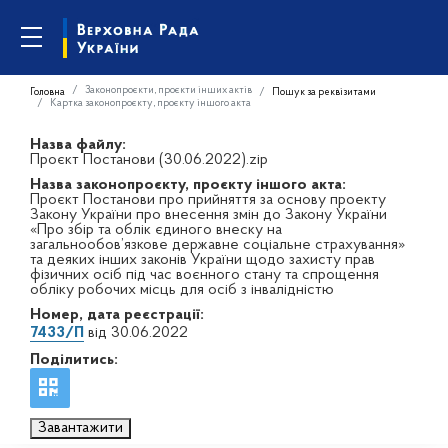
Законопроєкти, проєкти інших актів
Головна
Пошук за реквізитами
Картка законопроєкту, проєкту іншого акта
Назва файлу:
Проєкт Постанови (30.06.2022).zip
Назва законопроєкту, проєкту іншого акта:
Проєкт Постанови про прийняття за основу проекту
Закону України про внесення змін до Закону України
«Про збір та облік єдиного внеску на
загальнообов’язкове державне соціальне страхування»
та деяких інших законів України щодо захисту прав
фізичних осіб під час воєнного стану та спрощення
обліку робочих місць для осіб з інвалідністю
Номер, дата реєстрації:
7433/П
від 30.06.2022
Поділитись:
Завантажити