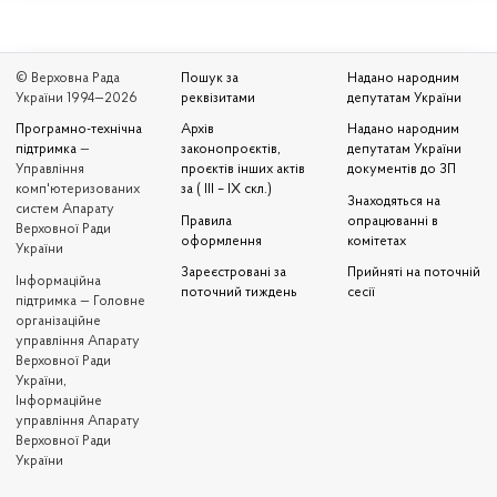
© Верховна Рада
Пошук за
Надано народним
України 1994—2026
реквізитами
депутатам України
Програмно-технічна
Архів
Надано народним
підтримка
—
законопроєктів,
депутатам України
Управління
проєктів інших актів
документів до ЗП
комп'ютеризованих
за ( III – IX скл.)
Знаходяться на
систем Апарату
Правила
опрацюванні в
Верховної Ради
оформлення
комітетах
України
Зареєстровані за
Прийняті на поточній
Iнформаційна
поточний тиждень
сесії
підтримка — Головне
організаційне
управління Апарату
Верховної Ради
України,
Інформаційне
управління Апарату
Верховної Ради
України