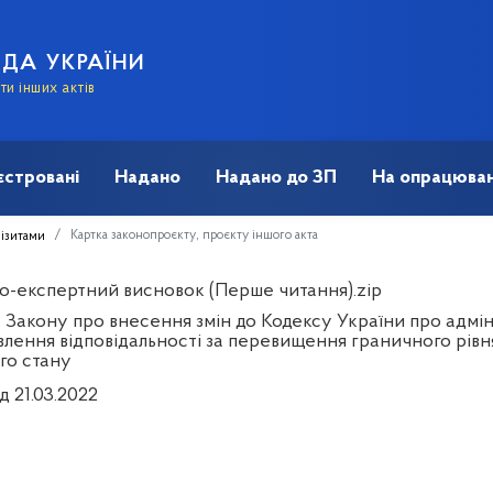
АДА УКРАЇНИ
и інших актів
єстровані
Надано
Надано до ЗП
На опрацюван
Картка законопроєкту, проєкту іншого акта
візитами
о-експертний висновок (Перше читання).zip
 Закону про внесення змін до Кодексу України про адмі
лення відповідальності за перевищення граничного рівня 
го стану
д 21.03.2022