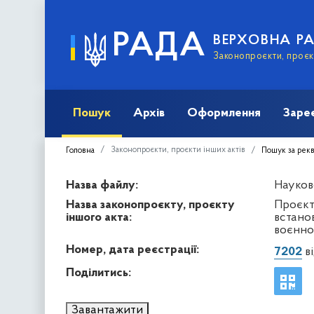
РАДА
ВЕРХОВНА Р
Законопроєкти, проєкт
Пошук
Архів
Оформлення
Заре
Законопроєкти, проєкти інших актів
Головна
Пошук за рек
Назва файлу:
Науков
Назва законопроєкту, проєкту
Проєкт
іншого акта:
встанов
воєнно
Номер, дата реєстрації:
7202
ві
Поділитись:
Завантажити