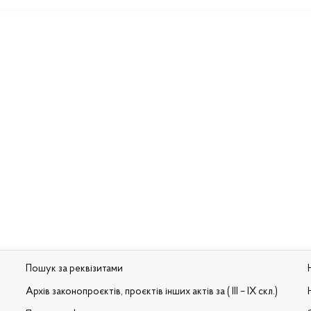
Пошук за реквізитами
Архів законопроєктів, проєктів інших актів за ( III – IX скл.)