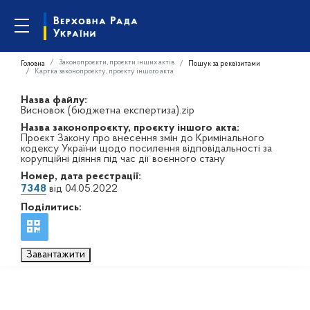
Законопроєкти, проєкти інших актів
Головна
Пошук за реквізитами
Картка законопроєкту, проєкту іншого акта
Назва файлу:
Висновок (бюджетна експертиза).zip
Назва законопроєкту, проєкту іншого акта:
Проєкт Закону про внесення змін до Кримінального
кодексу України щодо посилення відповідальності за
корупційні діяння під час дії воєнного стану
Номер, дата реєстрації:
7348
від 04.05.2022
Поділитись:
Завантажити