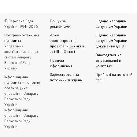
© Верховна Рада
Пошук за
Надано народним
України 1994—2026
реквізитами
депутатам України
Програмно-технічна
Архів
Надано народним
підтримка
—
законопроєктів,
депутатам України
Управління
проєктів інших актів
документів до ЗП
комп'ютеризованих
за ( III – IX скл.)
Знаходяться на
систем Апарату
Правила
опрацюванні в
Верховної Ради
оформлення
комітетах
України
Зареєстровані за
Прийняті на поточній
Iнформаційна
поточний тиждень
сесії
підтримка — Головне
організаційне
управління Апарату
Верховної Ради
України,
Інформаційне
управління Апарату
Верховної Ради
України