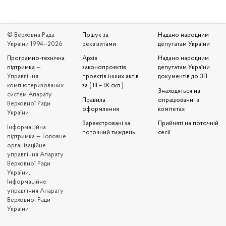
© Верховна Рада
Пошук за
Надано народним
України 1994—2026
реквізитами
депутатам України
Програмно-технічна
Архів
Надано народним
підтримка
—
законопроєктів,
депутатам України
Управління
проєктів інших актів
документів до ЗП
комп'ютеризованих
за ( III – IX скл.)
Знаходяться на
систем Апарату
Правила
опрацюванні в
Верховної Ради
оформлення
комітетах
України
Зареєстровані за
Прийняті на поточній
Iнформаційна
поточний тиждень
сесії
підтримка — Головне
організаційне
управління Апарату
Верховної Ради
України,
Інформаційне
управління Апарату
Верховної Ради
України