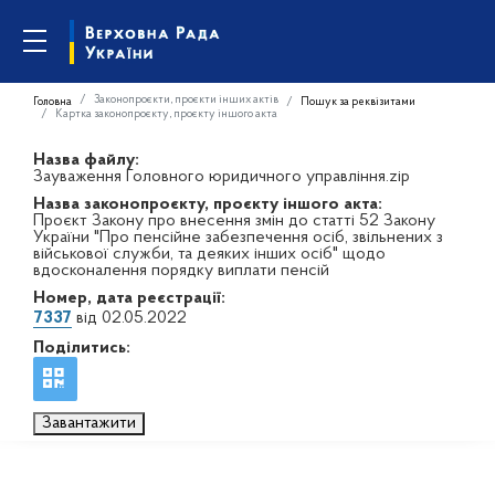
Законопроєкти, проєкти інших актів
Головна
Пошук за реквізитами
Картка законопроєкту, проєкту іншого акта
Назва файлу:
Зауваження Головного юридичного управління.zip
Назва законопроєкту, проєкту іншого акта:
Проєкт Закону про внесення змін до статті 52 Закону
України "Про пенсійне забезпечення осіб, звільнених з
військової служби, та деяких інших осіб" щодо
вдосконалення порядку виплати пенсій
Номер, дата реєстрації:
7337
від 02.05.2022
Поділитись:
Завантажити