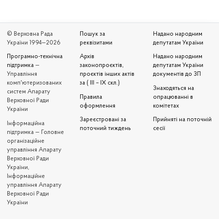
© Верховна Рада
Пошук за
Надано народним
України 1994—2026
реквізитами
депутатам України
Програмно-технічна
Архів
Надано народним
підтримка
—
законопроєктів,
депутатам України
Управління
проєктів інших актів
документів до ЗП
комп'ютеризованих
за ( III – IX скл.)
Знаходяться на
систем Апарату
Правила
опрацюванні в
Верховної Ради
оформлення
комітетах
України
Зареєстровані за
Прийняті на поточній
Iнформаційна
поточний тиждень
сесії
підтримка — Головне
організаційне
управління Апарату
Верховної Ради
України,
Інформаційне
управління Апарату
Верховної Ради
України