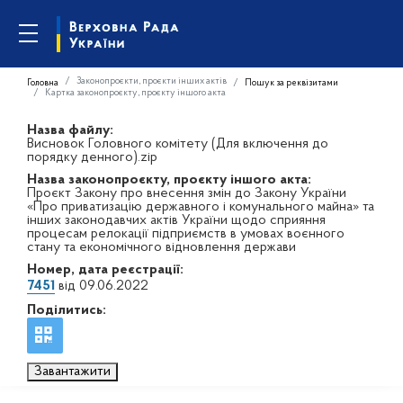
Законопроєкти, проєкти інших актів
Головна
Пошук за реквізитами
Картка законопроєкту, проєкту іншого акта
Назва файлу:
Висновок Головного комітету (Для включення до
порядку денного).zip
Назва законопроєкту, проєкту іншого акта:
Проєкт Закону про внесення змін до Закону України
«Про приватизацію державного і комунального майна» та
інших законодавчих актів України щодо сприяння
процесам релокації підприємств в умовах воєнного
стану та економічного відновлення держави
Номер, дата реєстрації:
7451
від 09.06.2022
Поділитись:
Завантажити