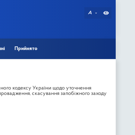
A
ні
Прийнято
ьного кодексу України щодо уточнення
провадження, скасування запобіжного заходу