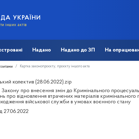
АДА УКРАЇНИ
и інших актів
єстровані
Надано
Надано до ЗП
На опрацюван
Картка законопроєкту, проєкту іншого акта
візитами
кий колектив (28.06.2022).zip
 Закону про внесення змін до Кримінального процесуал
нь про відновлення втрачених матеріалів кримінального 
оходження військової служби в умовах воєнного стану
д 27.06.2022