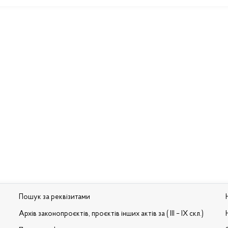
Пошук за реквізитами
Архів законопроєктів, проєктів інших актів за ( III – IX скл.)