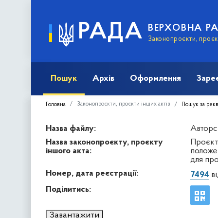
РАДА
ВЕРХОВНА Р
Законопроєкти, проєкт
Пошук
Архів
Оформлення
Заре
Законопроєкти, проєкти інших актів
Головна
Пошук за рек
Назва файлу:
Авторсь
Назва законопроєкту, проєкту
Проєкт
іншого акта:
положе
для пр
Номер, дата реєстрації:
7494
ві
Поділитись:
Завантажити