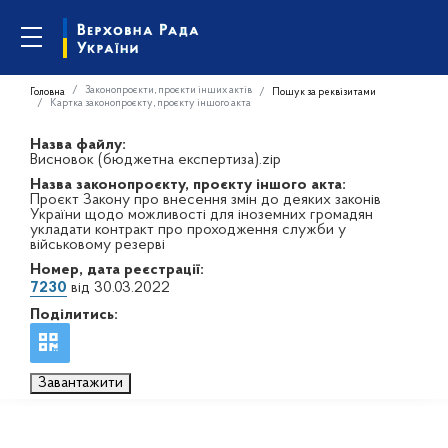
Законопроєкти, проєкти інших актів
Головна
Пошук за реквізитами
Картка законопроєкту, проєкту іншого акта
Назва файлу:
Висновок (бюджетна експертиза).zip
Назва законопроєкту, проєкту іншого акта:
Проєкт Закону про внесення змін до деяких законів
України щодо можливості для іноземних громадян
укладати контракт про проходження служби у
військовому резерві
Номер, дата реєстрації:
7230
від 30.03.2022
Поділитись:
Завантажити