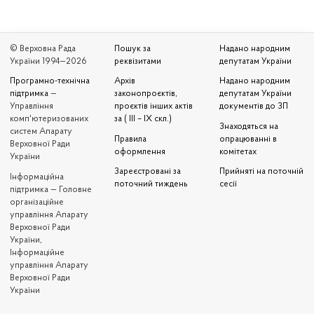
© Верховна Рада
Пошук за
Надано народним
України 1994—2026
реквізитами
депутатам України
Програмно-технічна
Архів
Надано народним
підтримка
—
законопроєктів,
депутатам України
Управління
проєктів інших актів
документів до ЗП
комп'ютеризованих
за ( III – IX скл.)
Знаходяться на
систем Апарату
Правила
опрацюванні в
Верховної Ради
оформлення
комітетах
України
Зареєстровані за
Прийняті на поточній
Iнформаційна
поточний тиждень
сесії
підтримка — Головне
організаційне
управління Апарату
Верховної Ради
України,
Інформаційне
управління Апарату
Верховної Ради
України