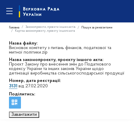
Законопроєкти, проєкти інших актів
Головна
Пошук за реквізитами
Картка законопроєкту, проєкту іншого акта
Назва файлу:
Висновок комітету з питань фінансів, податкової та
митної політики.zip
Назва законопроєкту, проєкту іншого акта:
Проєкт Закону про внесення змін до Податкового
кодексу України та інших законів України щодо
детінізації виробництва сільськогосподарської продукції
Номер, дата реєстрації:
3131
від 27.02.2020
Поділитись:
Завантажити