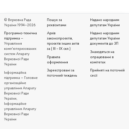
© Верховна Рада
Пошук за
Надано народним
України 1994—2026
реквізитами
депутатам України
Програмно-технічна
Архів
Надано народним
підтримка
—
законопроєктів,
депутатам України
Управління
проєктів інших актів
документів до ЗП
комп'ютеризованих
за ( III – IX скл.)
Знаходяться на
систем Апарату
Правила
опрацюванні в
Верховної Ради
оформлення
комітетах
України
Зареєстровані за
Прийняті на поточній
Iнформаційна
поточний тиждень
сесії
підтримка — Головне
організаційне
управління Апарату
Верховної Ради
України,
Інформаційне
управління Апарату
Верховної Ради
України