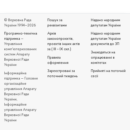
© Верховна Рада
Пошук за
Надано народним
України 1994—2026
реквізитами
депутатам України
Програмно-технічна
Архів
Надано народним
підтримка
—
законопроєктів,
депутатам України
Управління
проєктів інших актів
документів до ЗП
комп'ютеризованих
за ( III – IX скл.)
Знаходяться на
систем Апарату
Правила
опрацюванні в
Верховної Ради
оформлення
комітетах
України
Зареєстровані за
Прийняті на поточній
Iнформаційна
поточний тиждень
сесії
підтримка — Головне
організаційне
управління Апарату
Верховної Ради
України,
Інформаційне
управління Апарату
Верховної Ради
України