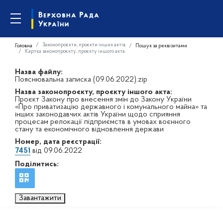
Законопроєкти, проєкти інших актів
Головна
Пошук за реквізитами
Картка законопроєкту, проєкту іншого акта
Назва файлу:
Пояснювальна записка (09.06.2022).zip
Назва законопроєкту, проєкту іншого акта:
Проєкт Закону про внесення змін до Закону України
«Про приватизацію державного і комунального майна» та
інших законодавчих актів України щодо сприяння
процесам релокації підприємств в умовах воєнного
стану та економічного відновлення держави
Номер, дата реєстрації:
7451
від 09.06.2022
Поділитись:
Завантажити