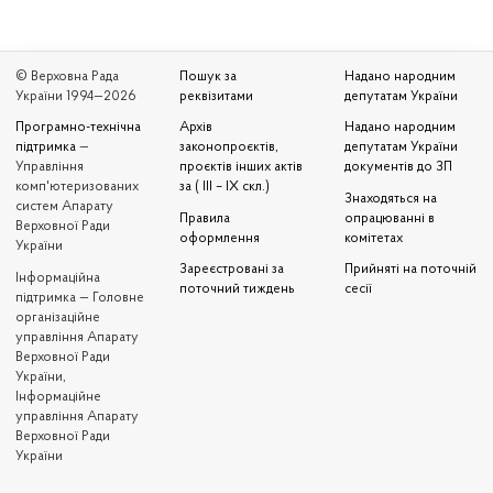
© Верховна Рада
Пошук за
Надано народним
України 1994—2026
реквізитами
депутатам України
Програмно-технічна
Архів
Надано народним
підтримка
—
законопроєктів,
депутатам України
Управління
проєктів інших актів
документів до ЗП
комп'ютеризованих
за ( III – IX скл.)
Знаходяться на
систем Апарату
Правила
опрацюванні в
Верховної Ради
оформлення
комітетах
України
Зареєстровані за
Прийняті на поточній
Iнформаційна
поточний тиждень
сесії
підтримка — Головне
організаційне
управління Апарату
Верховної Ради
України,
Інформаційне
управління Апарату
Верховної Ради
України