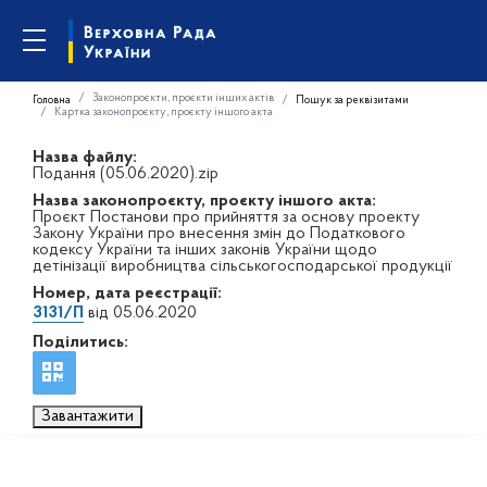
Законопроєкти, проєкти інших актів
Головна
Пошук за реквізитами
Картка законопроєкту, проєкту іншого акта
Назва файлу:
Подання (05.06.2020).zip
Назва законопроєкту, проєкту іншого акта:
Проєкт Постанови про прийняття за основу проекту
Закону України про внесення змін до Податкового
кодексу України та інших законів України щодо
детінізації виробництва сільськогосподарської продукції
Номер, дата реєстрації:
3131/П
від 05.06.2020
Поділитись:
Завантажити