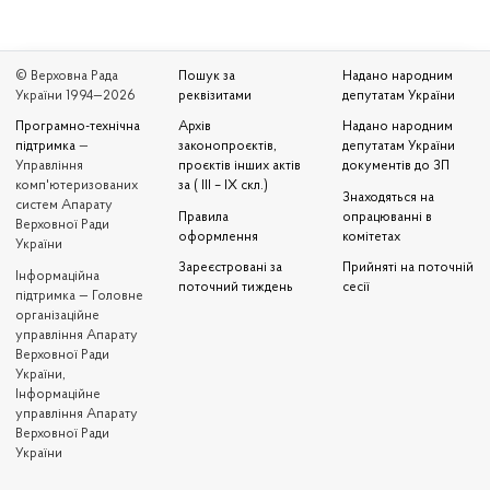
© Верховна Рада
Пошук за
Надано народним
України 1994—2026
реквізитами
депутатам України
Програмно-технічна
Архів
Надано народним
підтримка
—
законопроєктів,
депутатам України
Управління
проєктів інших актів
документів до ЗП
комп'ютеризованих
за ( III – IX скл.)
Знаходяться на
систем Апарату
Правила
опрацюванні в
Верховної Ради
оформлення
комітетах
України
Зареєстровані за
Прийняті на поточній
Iнформаційна
поточний тиждень
сесії
підтримка — Головне
організаційне
управління Апарату
Верховної Ради
України,
Інформаційне
управління Апарату
Верховної Ради
України