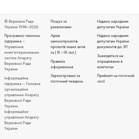
© Верховна Рада
Пошук за
Надано народним
України 1994—2026
реквізитами
депутатам України
Програмно-технічна
Архів
Надано народним
підтримка
—
законопроєктів,
депутатам України
Управління
проєктів інших актів
документів до ЗП
комп'ютеризованих
за ( III – IX скл.)
Знаходяться на
систем Апарату
Правила
опрацюванні в
Верховної Ради
оформлення
комітетах
України
Зареєстровані за
Прийняті на поточній
Iнформаційна
поточний тиждень
сесії
підтримка — Головне
організаційне
управління Апарату
Верховної Ради
України,
Інформаційне
управління Апарату
Верховної Ради
України