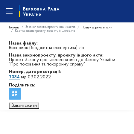
Законопроєкти, проєкти інших актів
Головна
Пошук за реквізитами
Картка законопроєкту, проєкту іншого акта
Назва файлу:
Висновок (бюджетна експертиза).zip
Назва законопроєкту, проєкту іншого акта:
Проєкт Закону про внесення змін до Закону України
“Про поховання та похоронну справу”
Номер, дата реєстрації:
7034
від 09.02.2022
Поділитись:
Завантажити