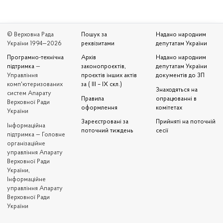
© Верховна Рада
Пошук за
Надано народним
України 1994—2026
реквізитами
депутатам України
Програмно-технічна
Архів
Надано народним
підтримка
—
законопроєктів,
депутатам України
Управління
проєктів інших актів
документів до ЗП
комп'ютеризованих
за ( III – IX скл.)
Знаходяться на
систем Апарату
Правила
опрацюванні в
Верховної Ради
оформлення
комітетах
України
Зареєстровані за
Прийняті на поточній
Iнформаційна
поточний тиждень
сесії
підтримка — Головне
організаційне
управління Апарату
Верховної Ради
України,
Інформаційне
управління Апарату
Верховної Ради
України