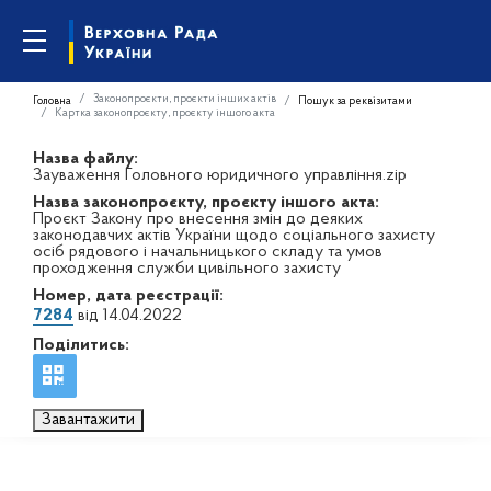
Законопроєкти, проєкти інших актів
Головна
Пошук за реквізитами
Картка законопроєкту, проєкту іншого акта
Назва файлу:
Зауваження Головного юридичного управління.zip
Назва законопроєкту, проєкту іншого акта:
Проєкт Закону про внесення змін до деяких
законодавчих актів України щодо соціального захисту
осіб рядового і начальницького складу та умов
проходження служби цивільного захисту
Номер, дата реєстрації:
7284
від 14.04.2022
Поділитись:
Завантажити