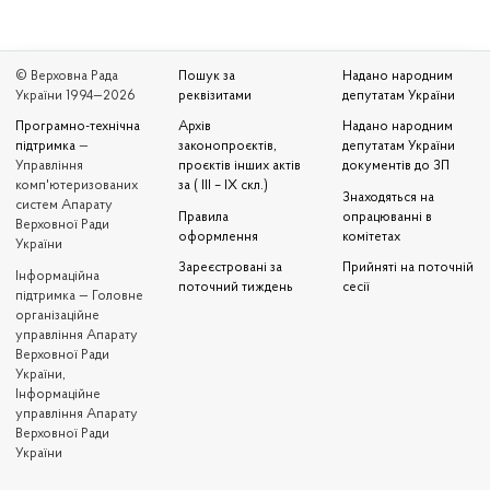
© Верховна Рада
Пошук за
Надано народним
України 1994—2026
реквізитами
депутатам України
Програмно-технічна
Архів
Надано народним
підтримка
—
законопроєктів,
депутатам України
Управління
проєктів інших актів
документів до ЗП
комп'ютеризованих
за ( III – IX скл.)
Знаходяться на
систем Апарату
Правила
опрацюванні в
Верховної Ради
оформлення
комітетах
України
Зареєстровані за
Прийняті на поточній
Iнформаційна
поточний тиждень
сесії
підтримка — Головне
організаційне
управління Апарату
Верховної Ради
України,
Інформаційне
управління Апарату
Верховної Ради
України