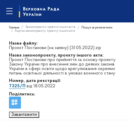
Законопроєкти, проєкти інших актів
Головна
Пошук за реквізитами
Картка законопроєкту, проєкту іншого акта
Назва файлу:
Проєкт Постанови (на заміну) (31.05.2022).zip
Назва законопроєкту, проєкту іншого акта:
Проєкт Постанови про прийняття за основу проекту
Закону України про внесення змін до деяких законів
України в сфері освіти щодо врегулювання окремих
питань освітньої діяльності в умовах воєнного стану
Номер, дата реєстрації:
7325/П
від 18.05.2022
Поділитись:
Завантажити