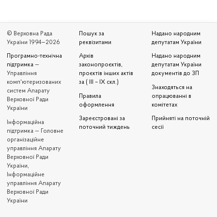
© Верховна Рада
Пошук за
Надано народним
України 1994—2026
реквізитами
депутатам України
Програмно-технічна
Архів
Надано народним
підтримка
—
законопроєктів,
депутатам України
Управління
проєктів інших актів
документів до ЗП
комп'ютеризованих
за ( III – IX скл.)
Знаходяться на
систем Апарату
Правила
опрацюванні в
Верховної Ради
оформлення
комітетах
України
Зареєстровані за
Прийняті на поточній
Iнформаційна
поточний тиждень
сесії
підтримка — Головне
організаційне
управління Апарату
Верховної Ради
України,
Інформаційне
управління Апарату
Верховної Ради
України