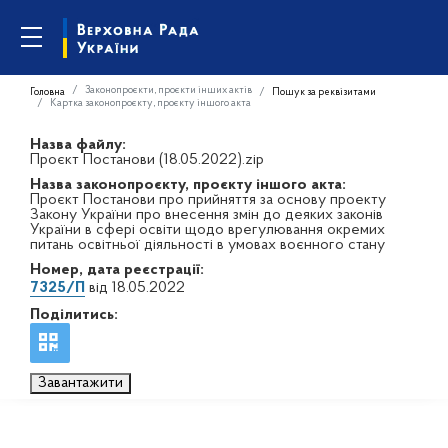
Законопроєкти, проєкти інших актів
Головна
Пошук за реквізитами
Картка законопроєкту, проєкту іншого акта
Назва файлу:
Проєкт Постанови (18.05.2022).zip
Назва законопроєкту, проєкту іншого акта:
Проєкт Постанови про прийняття за основу проекту
Закону України про внесення змін до деяких законів
України в сфері освіти щодо врегулювання окремих
питань освітньої діяльності в умовах воєнного стану
Номер, дата реєстрації:
7325/П
від 18.05.2022
Поділитись:
Завантажити